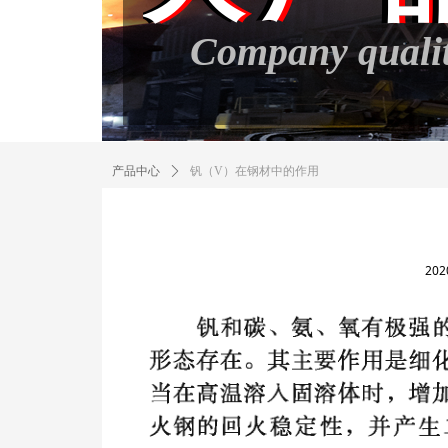
Company quali
产品中心
ꄲ
钒（V）在钢材中的作用
20