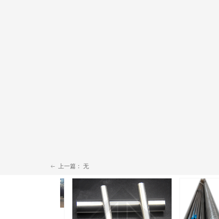
上一篇：
无
ꂃ