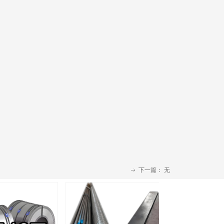
下一篇：
无
ꁹ