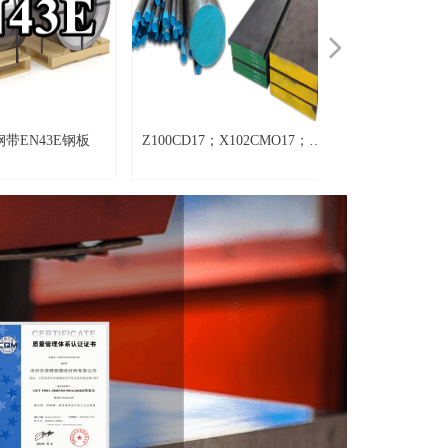
넲
EN43E钢板
Z100CD17；X102CMO17；
SKD12; A2; BA2;
1.4108；X100CRMO13；
X100CRMOV51; 1.
105CR18MO50；
X100CRMOV5; 22
X70CRMO15；1.4109；
Z100CDV5; SS22
1.4111；X110CRMOV15；
1.1442；X90CRMOV18；
1.4112；X105CRMO17；
1.4125；102CR17MO；
95CR18；95X18；S44096；
S44004；S45990；S44090；