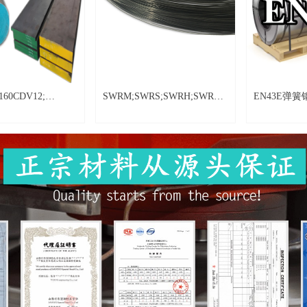
CDV12;
SWRM;SWRS;SWRH;SWRM;SWCH
EN43E弹簧钢带
 1.2601;
系列
 1.2379;
 DC11; GSW-
D11; XW-42;
.2376; K100;
9;