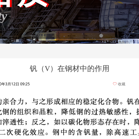
ty
钒（V）在钢材中的作用
20年3月12日
09:25
ꄀ
收藏