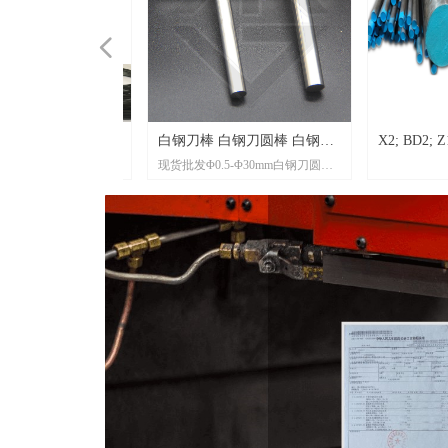
넳
白钢刀 加硬白钢
琴钢线 德国琴钢
口弹簧钢线 德国
带C1070钢板
带C1069钢板
; 100MNCRW4;
带C1068钢板
带C1067钢板
带C1066钢板
带C1065钢板
CRMOV51；
1070钢板
4A99；EN31；
1069钢板
1068钢板
1067钢板
1065钢板
瑞典白钢刀 日本
U4NB；630；
1066钢板
M；42XM；
530A40；
4140；4142；
钢带U20702钢板
645；905M39；
70A钢板
805A20；
钢带U20652钢板
202；
67A钢板
40；9840；
XH；3120；
65A钢板
钢带080A67钢板
钢带060A67钢板
D7；HP-1A；
带1CS67钢板
；SKD6；
13；40C13；
带1CS70钢板
NI；3140；
7131；
带1CS65钢板
XC70钢板
白钢刀棒 白钢刀圆棒 白钢刀
X2; BD2; Z160
现货批发Φ0.5-Φ30mm白钢刀圆
刀 超硬白钢刀
线 美国琴钢线
国弹簧钢线 日本
; CRWMN; DF-3;
-1；
ASTM;UNS】
C6；100CR6；
ASTM;UNS】
ASTM;UNS】
ASTM;UNS】
UNS;ASTM】
白钢刀 德国白钢
4PH；
ASTM;UNS】
8A42；709M40；
C4；SCR4；
4139；4143；
；38CRALMO5；
NCD2；
MNCR；5115；
6M40；
7M17；20NC6；
4MA；M202；
DV5；SLD8；
40CR13；
0M40；35NC6；
MC5；5115；
圆车刀 白钢刀车刀圆棒 高速
X165CRMOV12;
棒，高速钢圆棒，长度100mm。
R5; DF3; DF2;
1；1.2344；
CR6；E51100；
刀 含钴白钢刀
；SUS630；
D4TS；40CD4；
4；1.7035；
3563；
；41CRALMO7-
1.6523；
7；527M17；
NCD3；
6587；
738；GSW-
；DC53
4031；STAVAX-
C1；1.6513；
5118；5119；
钢车刀 高速钢圆车刀
X155CRVMO12;
200mm。
2842; DF-2;
1；
C5；100C3；
16-4；1.4542；
D4TS；SCM4；
R2；1.7001；
7225；
1.8507；
2；
MNCR；
1.6511；
17NICRMO6-
2738；PX4；
AX；M300；
1.6580；
20；20MC5；
X153CRMOV12;
1；1.2343；
503；105CR2；
US630-CP；
M439；
33；34CR4；
7223；
；34CRALMO5-
；SNCM420；
.7147；
；36NICRMO6；
8CRNIMO7-6；
；HP4A；
083；GSW-
1.6582；
MNC21；
2379; K110; ST
；DH2F；
15E；
R17NI44CU4NB
9；EN19A；
R4；1.7002；
7220；
0；ASTM6370；
CM220；
SI5115；
；SNCM439；
ICRMO13-4；
2311；
13；1.4034；
；30CRNIMO8；
9MNCR5；
X96CRMOV12; 1
2344；HDS-1；
5500 ；630B；
40；41L42；
06；46CR2；
3565；
NS6370；
CM19；8618；
UNS5115；
RNIMO2；
M415；
S2333；
4028；
ICRMO16-6；
7MNCR5；
XW42; GSW237
2；GSW2344；
US630CP；
5140；
7238；
8622；8719；
1.6510；
NCM20；
GSW-2316；
M447；
; HDS1
SI5140；
7361；
8722；
 ；1.6773；
NCM19；
SW2316；
7；8640；
NCM421；
2；
440；8638；
NCM422；
3；EN24；