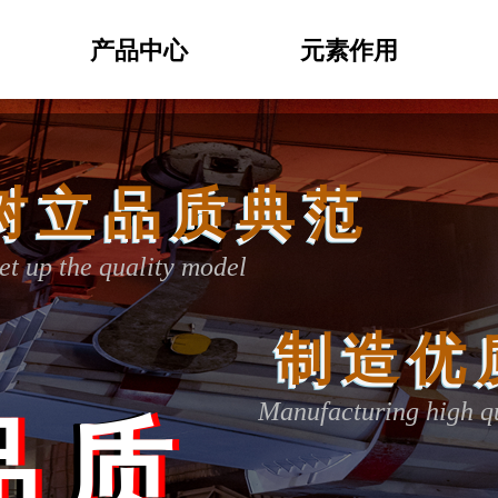
产品中心
元素作用
树立品质典范
立品质典范
立品质典范
树立品质典范
t up the quality model
he quality model
the quality model
et up the quality model
制造
制造优
制造优
制造优
Manufacturing hi
Manufacturing high qua
Manufacturing high qu
厂品质
品质
品质
Manufacturing high qu
品质
ality
ty
ty